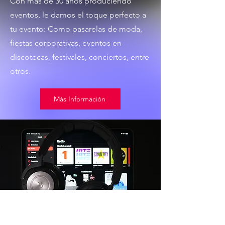
Con más de 30 años produciendo
eventos, le damos el toque perfecto a
tu evento: Como pasarelas de moda,
fiestas corporativas, eventos en
discotecas, festivales, conciertos, entre
otros.
Más Información