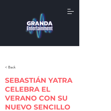
< Back
SEBASTIÁN YATRA
CELEBRA EL
VERANO CON SU
NUEVO SENCILLO