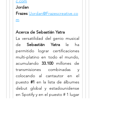
c.com
Jordan 
Frazes
|
Jordan@Frazescreative.co
m
Acerca de Sebastián Yatra 
La versatilidad del genio musical 
de 
Sebastián Yatra
 le ha 
permitido lograr certificaciones 
multi-platino en todo el mundo, 
acumulando 
33.100
 millones de 
transmisiones combinadas y 
colocando al cantautor en el 
puesto 
#1
en la lista de álbumes 
debut global y estadounidense 
en Spotify y en el puesto # 1 lugar 
en la lista Latin Streaming de 
Billboard y en la lista Latin Songs 
Digital Sales. 
Billboard 
informó 
acertadamente: 
"Sebastián Yatra 
ha tenido una racha 
ganadora"
 y 
NPR
 continuó:
"Seba