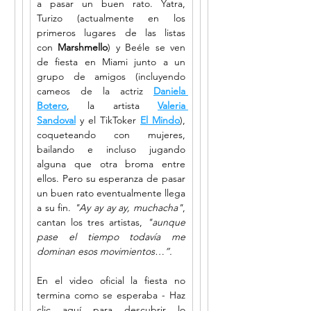
a pasar un buen rato. Yatra, 
Turizo (actualmente en los 
primeros lugares de las listas 
con 
Marshmello
) y Beéle se ven 
de fiesta en Miami junto a un 
grupo de amigos (incluyendo 
cameos de la actriz
Daniela 
Botero
, la artista
Valeria 
Sandoval
 y el TikToker 
El Mindo
), 
coqueteando con mujeres, 
bailando e incluso jugando 
alguna que otra broma entre 
ellos. Pero su esperanza de pasar 
un buen rato eventualmente llega 
a su fin. 
"Ay ay ay ay, muchacha"
, 
cantan los tres artistas, 
"aunque 
pase el tiempo todavía me 
dominan esos movimientos…”.
En el video oficial la fiesta no 
termina como se esperaba - Haz 
clic aquí para descubrir lo 